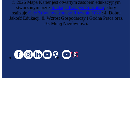
© 2026 Mapa Karier jest otwartym zasobem edukacyjnym
stworzonym przez
fundację Katalyst Education
, który
realizuje
Cele Zrównoważonego Rozwoju ONZ
: 4. Dobra
Jakość Edukacji, 8. Wzrost Gospodarczy i Godna Praca oraz
10. Mniej Nierówności.