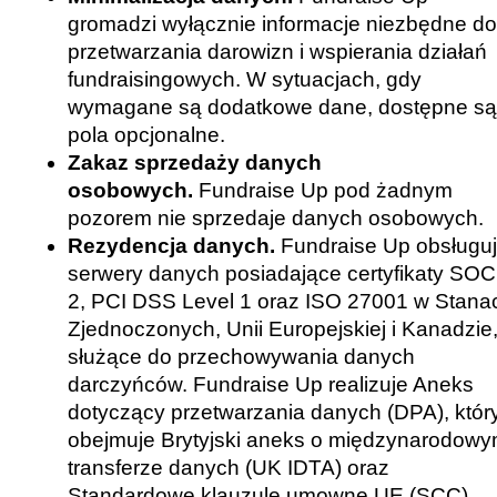
gromadzi wyłącznie informacje niezbędne do
przetwarzania darowizn i wspierania działań
fundraisingowych. W sytuacjach, gdy
wymagane są dodatkowe dane, dostępne są
pola opcjonalne.
Zakaz sprzedaży danych
osobowych.
Fundraise Up pod żadnym
pozorem nie sprzedaje danych osobowych.
Rezydencja danych.
Fundraise Up obsługu
serwery danych posiadające certyfikaty SOC
2, PCI DSS Level 1 oraz ISO 27001 w Stana
Zjednoczonych, Unii Europejskiej i Kanadzie
służące do przechowywania danych
darczyńców. Fundraise Up realizuje Aneks
dotyczący przetwarzania danych (DPA), któr
obejmuje Brytyjski aneks o międzynarodow
transferze danych (UK IDTA) oraz
Standardowe klauzule umowne UE (SCC).