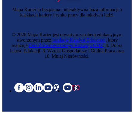
Mapa Karier to bezpłatna i interaktywna baza informacji o
ścieżkach kariery i rynku pracy dla młodych ludzi.
© 2026 Mapa Karier jest otwartym zasobem edukacyjnym
stworzonym przez
fundację Katalyst Education
, który
realizuje
Cele Zrównoważonego Rozwoju ONZ
: 4. Dobra
Jakość Edukacji, 8. Wzrost Gospodarczy i Godna Praca oraz
10. Mniej Nierówności.