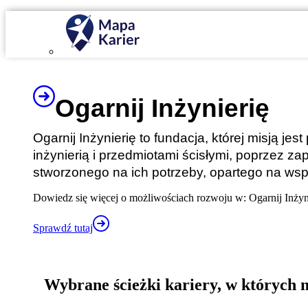
Mapa Karier v 4.0.0
Ogarnij Inżynierię
Ogarnij Inżynierię to fundacja, której misją 
inżynierią i przedmiotami ścisłymi, poprzez
stworzonego na ich potrzeby, opartego na ws
Dowiedz się więcej o możliwościach rozwoju w: Ogarnij Inżyn
Sprawdź tutaj
Wybrane ścieżki kariery, w których m