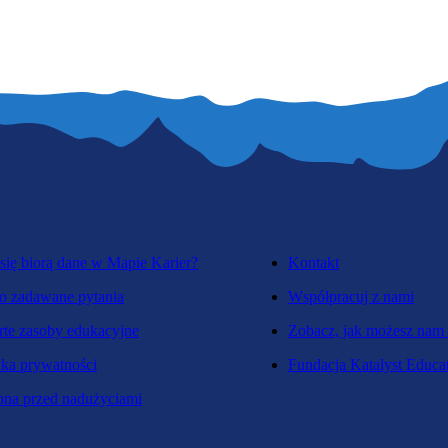
się biorą dane w Mapie Karier?
Kontakt
o zadawane pytania
Współpracuj z nami
te zasoby edukacyjne
Zobacz, jak możesz nam
yka prywatności
Fundacja Katalyst Educa
na przed nadużyciami