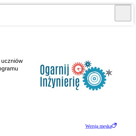
a uczniów
rogramu
Wersja męska