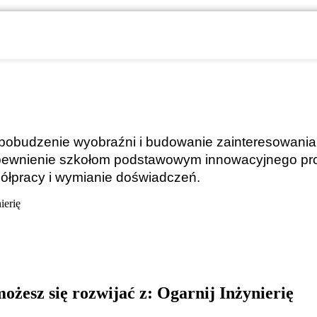
jest pobudzenie wyobraźni i budowanie zainteresowani
 zapewnienie szkołom podstawowym innowacyjnego p
półpracy i wymianie doświadczeń.
ierię
ożesz się rozwijać z: Ogarnij Inżynierię