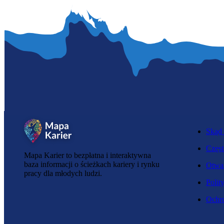
Skąd 
Częst
Mapa Karier to bezpłatna i interaktywna
baza informacji o ścieżkach kariery i rynku
Otwar
pracy dla młodych ludzi.
Polit
Ochro