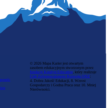
© 2026 Mapa Karier jest otwartym
zasobem edukacyjnym stworzonym przez
fundację Katalyst Education
, który realizuje
Cele Zrównoważonego Rozwoju ONZ
:
 pomóc
4. Dobra Jakość Edukacji, 8. Wzrost
Gospodarczy i Godna Praca oraz 10. Mniej
tion
Nierówności.