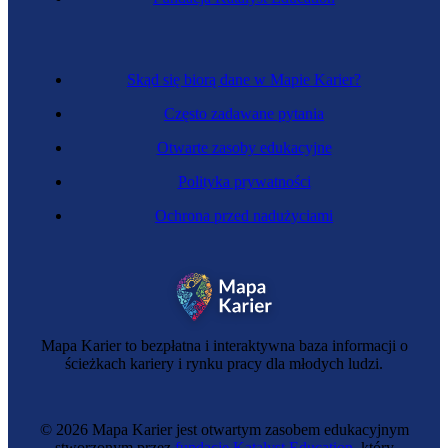
Skąd się biorą dane w Mapie Karier?
Często zadawane pytania
Otwarte zasoby edukacyjne
Polityka prywatności
Ochrona przed nadużyciami
Mapa Karier to bezpłatna i interaktywna baza informacji o
ścieżkach kariery i rynku pracy dla młodych ludzi.
© 2026 Mapa Karier jest otwartym zasobem edukacyjnym
stworzonym przez
fundację Katalyst Education
, który