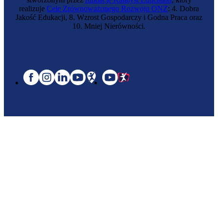
realizuje
Cele Zrównoważonego Rozwoju ONZ
: 4. Dobra
Jakość Edukacji, 8. Wzrost Gospodarczy i Godna Praca oraz
10. Mniej Nierówności.