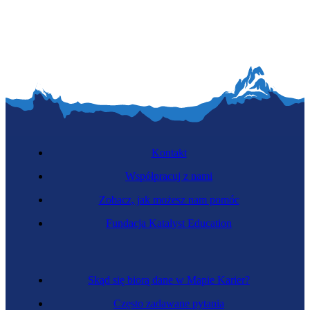
Kontakt
Współpracuj z nami
Zobacz, jak możesz nam pomóc
Fundacja Katalyst Education
Skąd się biorą dane w Mapie Karier?
Często zadawane pytania