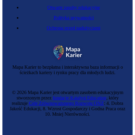
Otwarte zasoby edukacyjne
Polityka prywatności
Ochrona przed nadużyciami
Mapa Karier to bezpłatna i interaktywna baza informacji o
ścieżkach kariery i rynku pracy dla młodych ludzi.
© 2026 Mapa Karier jest otwartym zasobem edukacyjnym
stworzonym przez
fundację Katalyst Education
, który
realizuje
Cele Zrównoważonego Rozwoju ONZ
: 4. Dobra
Jakość Edukacji, 8. Wzrost Gospodarczy i Godna Praca oraz
10. Mniej Nierówności.