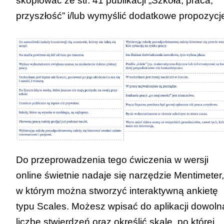
skopiować ze str. 41
publikacji „Szkoła, praca,
przyszłość
”
i/lub wymyślić dodatkowe propozycj
Do przeprowadzenia tego ćwiczenia w wersji
online świetnie nadaje się narzędzie
Mentimeter
,
w którym można stworzyć interaktywną ankietę
typu Scales. Możesz wpisać do aplikacji dowoln
liczbę stwierdzeń oraz określić skalę, po której