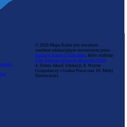
© 2026 Mapa Karier jest otwartym
zasobem edukacyjnym stworzonym przez
fundację Katalyst Education
, który realizuje
Cele Zrównoważonego Rozwoju ONZ
:
 pomóc
4. Dobra Jakość Edukacji, 8. Wzrost
Gospodarczy i Godna Praca oraz 10. Mniej
tion
Nierówności.