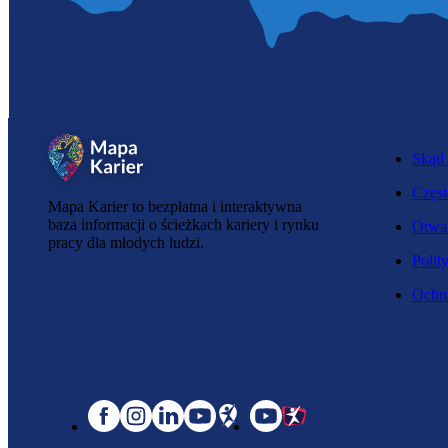
Skąd 
Częst
Mapa Karier to bezpłatna i interaktywna
baza informacji o ścieżkach kariery i rynku
Otwar
pracy dla młodych ludzi.
Polit
Ochro