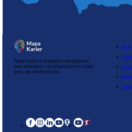
Skąd 
Częst
Mapa Karier to bezpłatna i interaktywna
baza informacji o ścieżkach kariery i rynku
Otwar
pracy dla młodych ludzi.
Polit
Ochro