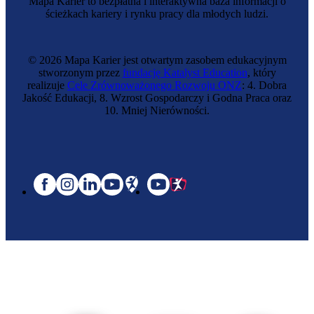
Mapa Karier to bezpłatna i interaktywna baza informacji o
ścieżkach kariery i rynku pracy dla młodych ludzi.
© 2026 Mapa Karier jest otwartym zasobem edukacyjnym
stworzonym przez
fundację Katalyst Education
, który
realizuje
Cele Zrównoważonego Rozwoju ONZ
: 4. Dobra
Jakość Edukacji, 8. Wzrost Gospodarczy i Godna Praca oraz
10. Mniej Nierówności.