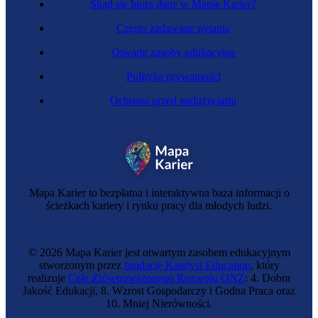
Skąd się biorą dane w Mapie Karier?
Często zadawane pytania
Otwarte zasoby edukacyjne
Polityka prywatności
Ochrona przed nadużyciami
Mapa Karier to bezpłatna i interaktywna baza informacji o
ścieżkach kariery i rynku pracy dla młodych ludzi.
© 2026 Mapa Karier jest otwartym zasobem edukacyjnym
stworzonym przez
fundację Katalyst Education
, który
realizuje
Cele Zrównoważonego Rozwoju ONZ
: 4. Dobra
Jakość Edukacji, 8. Wzrost Gospodarczy i Godna Praca oraz
10. Mniej Nierówności.