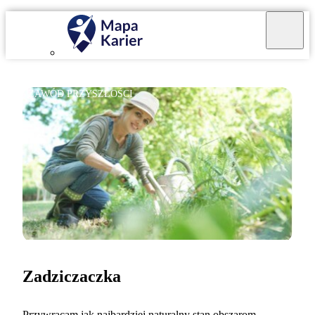
ZAWÓD PRZYSZŁOŚCI
Zadziczaczka
Przywracam jak najbardziej naturalny stan obszarom