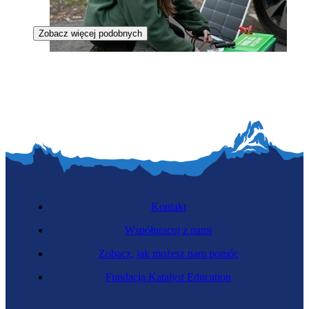
Zobacz więcej podobnych
Zawód przyszłości
Projektantka magazynów energii
Kontakt
Współpracuj z nami
Zobacz, jak możesz nam pomóc
Fundacja Katalyst Education
Zawód przyszłości