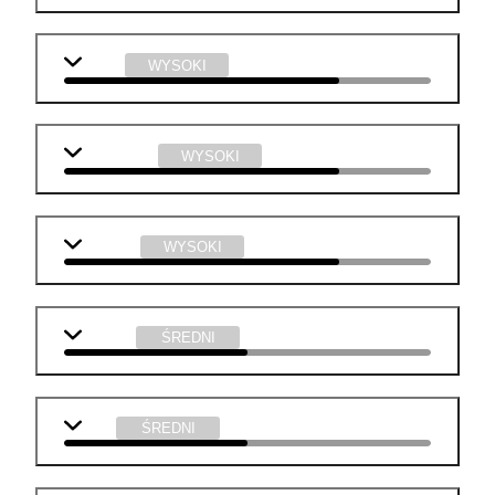
fizyka
WYSOKI
informatyka
WYSOKI
technika
WYSOKI
j. polski
ŚREDNI
WOS
ŚREDNI