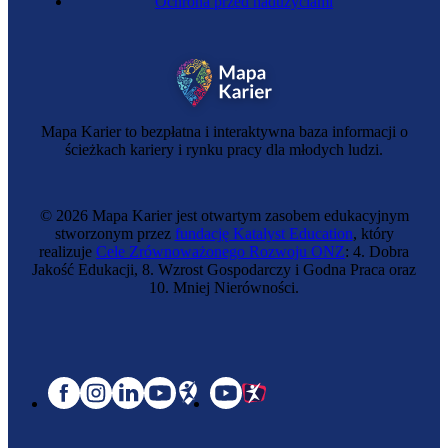
Ochrona przed nadużyciami
Mapa Karier to bezpłatna i interaktywna baza informacji o
ścieżkach kariery i rynku pracy dla młodych ludzi.
© 2026 Mapa Karier jest otwartym zasobem edukacyjnym
stworzonym przez
fundację Katalyst Education
, który
realizuje
Cele Zrównoważonego Rozwoju ONZ
: 4. Dobra
Jakość Edukacji, 8. Wzrost Gospodarczy i Godna Praca oraz
10. Mniej Nierówności.