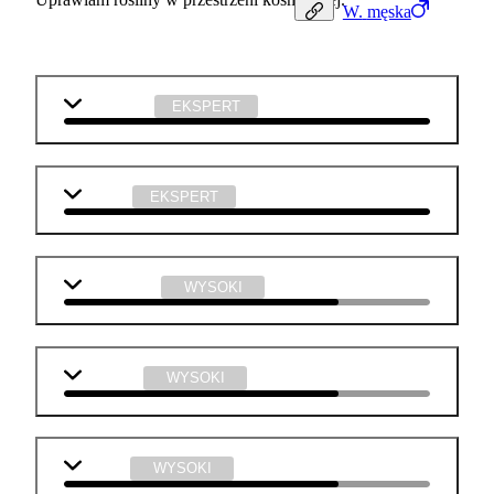
W.
męska
j. angielski
EKSPERT
biologia
EKSPERT
matematyka
WYSOKI
geografia
WYSOKI
chemia
WYSOKI