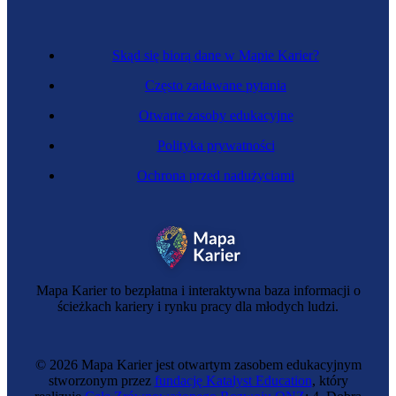
Skąd się biorą dane w Mapie Karier?
Często zadawane pytania
Otwarte zasoby edukacyjne
Polityka prywatności
Ochrona przed nadużyciami
Mapa Karier to bezpłatna i interaktywna baza informacji o
ścieżkach kariery i rynku pracy dla młodych ludzi.
© 2026 Mapa Karier jest otwartym zasobem edukacyjnym
stworzonym przez
fundację Katalyst Education
, który