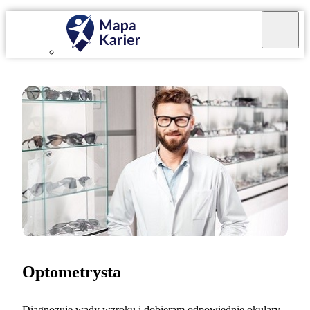
Optometrysta
Diagnozuję wady wzroku i dobieram odpowiednie okulary