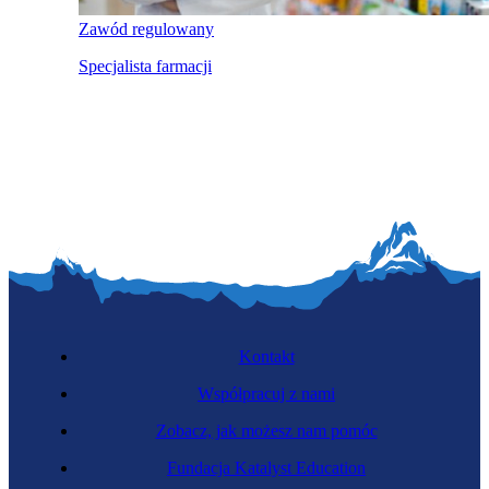
Zawód regulowany
Specjalista farmacji
Kontakt
Współpracuj z nami
Zobacz, jak możesz nam pomóc
Fundacja Katalyst Education