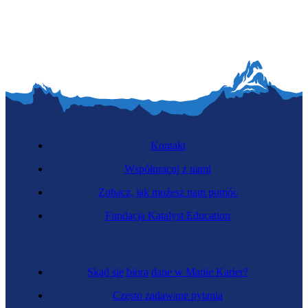
Dyrektorka rozwoju i realizacji projektów
budowlanych
Kontakt
Współpracuj z nami
Zobacz, jak możesz nam pomóc
Fundacja Katalyst Education
Specjalistka resocjalizacji
Skąd się biorą dane w Mapie Karier?
Często zadawane pytania