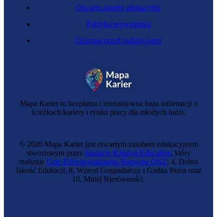
Otwarte zasoby edukacyjne
Polityka prywatności
Ochrona przed nadużyciami
Fundraiserka
Mapa Karier to bezpłatna i interaktywna baza informacji o
ścieżkach kariery i rynku pracy dla młodych ludzi.
© 2026 Mapa Karier jest otwartym zasobem edukacyjnym
stworzonym przez
fundację Katalyst Education
, który
realizuje
Cele Zrównoważonego Rozwoju ONZ
: 4. Dobra
Jakość Edukacji, 8. Wzrost Gospodarczy i Godna Praca oraz
10. Mniej Nierówności.