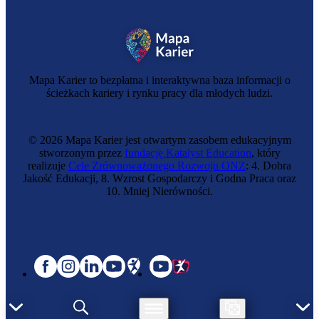
Mechaniczka maszyn i urządzeń
Mapa Karier to bezpłatna i interaktywna baza informacji o
ścieżkach kariery i rynku pracy dla młodych ludzi.
© 2026 Mapa Karier jest otwartym zasobem edukacyjnym
stworzonym przez
fundację Katalyst Education
, który
realizuje
Cele Zrównoważonego Rozwoju ONZ
: 4. Dobra
Jakość Edukacji, 8. Wzrost Gospodarczy i Godna Praca oraz
10. Mniej Nierówności.
Optyczka-mechaniczka