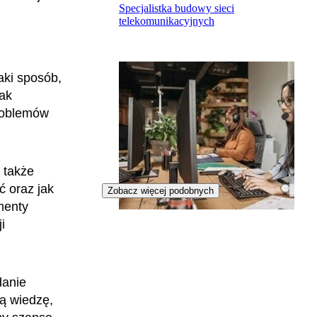
Specjalistka budowy sieci
telekomunikacyjnych
aki sposób,
jak
problemów
 także
ć oraz jak
Zobacz więcej podobnych
menty
i
Specjalistka nadzoru sieci
telekomunikacyjnej
danie
ą wiedzę,