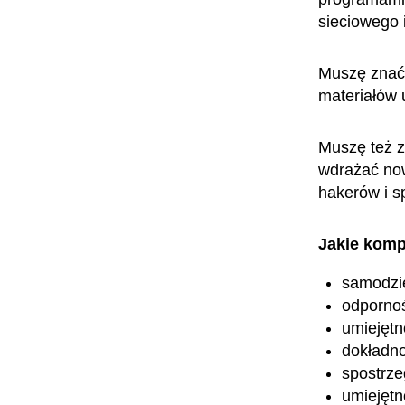
sieciowego 
Muszę znać 
materiałów 
Muszę też z
wdrażać now
hakerów i sp
Jakie komp
samodzi
odpornoś
umiejętn
dokładn
spostrz
umiejętn