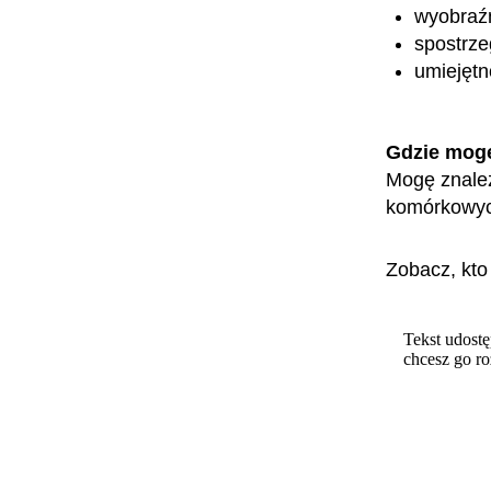
wyobraźn
spostrz
umiejętn
Gdzie mog
Mogę znaleź
komórkowych
Zobacz, kto
Tekst udostę
chcesz go r