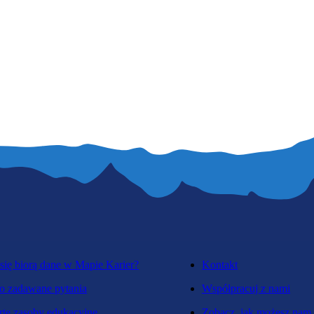
się biorą dane w Mapie Karier?
Kontakt
o zadawane pytania
Współpracuj z nami
te zasoby edukacyjne
Zobacz, jak możesz nam