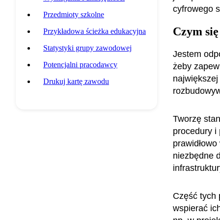
cyfrowego s
Przedmioty szkolne
Czym się
Przykładowa ścieżka edukacyjna
Statystyki grupy zawodowej
Jestem odpo
Potencjalni pracodawcy
żeby zapewn
największej 
Drukuj kartę zawodu
rozbudowyw
Tworzę stan
procedury i
prawidłowo 
niezbędne d
infrastruktu
Część tych 
wspierać ic