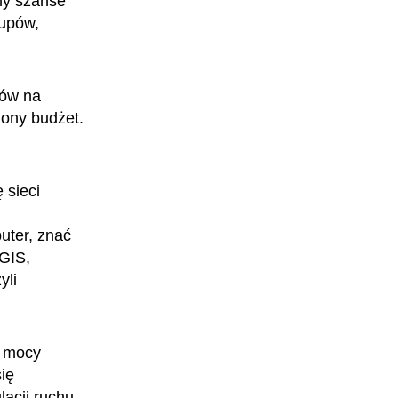
my szanse
łupów,
bów na
żony budżet.
Zawód regulowany
 sieci
Rzeczoznawczyni majątkowa
uter, znać
QGIS,
yli
y mocy
ię
acji ruchu