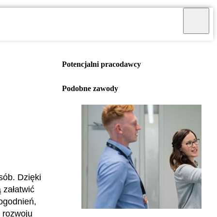
Potencjalni pracodawcy
Podobne zawody
sób. Dzięki
ą załatwić
ogodnień,
o rozwoju