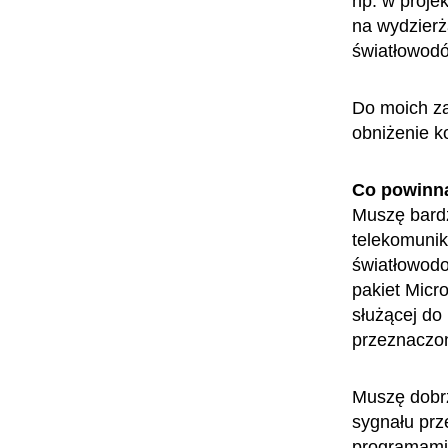
np. w proje
na wydzierża
światłowodó
Do moich za
obniżenie ko
Co powinn
Muszę bardz
telekomunik
światłowodo
pakiet Micr
służącej do
przeznaczo
Muszę dobr
sygnału prz
programami 