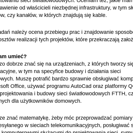
ktowaniu sieci światłowodowych. Oceniam też, jakie ma
wienie od właścicieli niezbędnej infrastruktury, w tym s
w, czy kanałów, w których znajdują się kable.
dań należy ocena przebiegu prac i znajdowanie sposo
sztów realizacji tych projektów, które przekraczają zało
am umieć?
o dobrze znać się na urządzeniach, z których tworzy się
acyjne, w tym na specyfice budowy i działania sieci
wych. Muszę potrafić bardzo sprawnie obsługiwać komp
osoft Office, używać programu AutoCad oraz platformy 
 projektowania i budowy sieci światłowodowych FTTH, cz
nych dla użytkowników domowych.
ze znać matematykę, żeby móc przeprowadzać pomiar
esyłanego w sieciach telekomunikacyjnych, posługiwać s
komputerowymi służącymi do projektowania sieci, symul