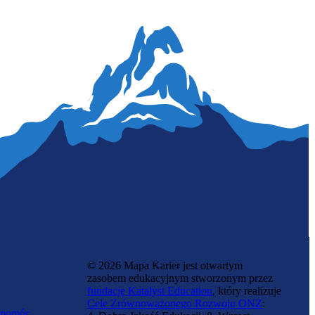
© 2026 Mapa Karier jest otwartym
zasobem edukacyjnym stworzonym przez
fundację Katalyst Education
, który realizuje
Cele Zrównoważonego Rozwoju ONZ
:
 pomóc