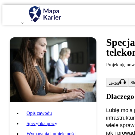
Specja
telek
Projektuję now
Sk
Lektor
Dlaczego
Lubię moją 
Opis zawodu
infrastruktu
Specyfika pracy
wiele spraw
jak i prowad
Wymagania i umiejętności