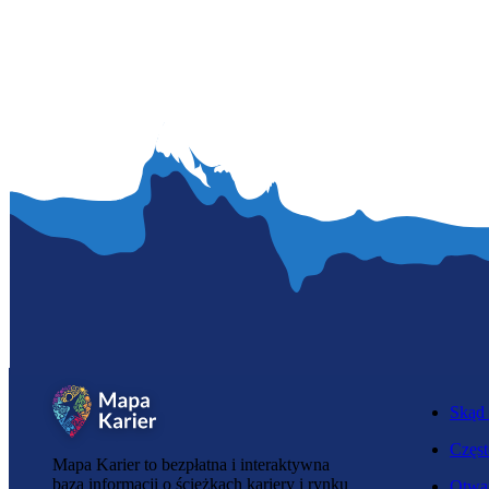
Skąd 
Częst
Mapa Karier to bezpłatna i interaktywna
baza informacji o ścieżkach kariery i rynku
Otwar