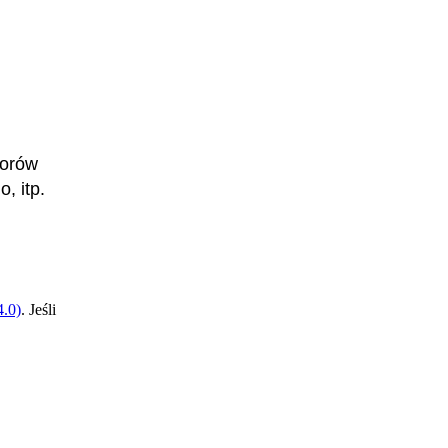
torów
, itp.
Rzeczoznawczyni rolnicza
.0)
. Jeśli