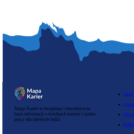
Skąd 
Częst
Mapa Karier to bezpłatna i interaktywna
baza informacji o ścieżkach kariery i rynku
Otwar
pracy dla młodych ludzi.
Polit