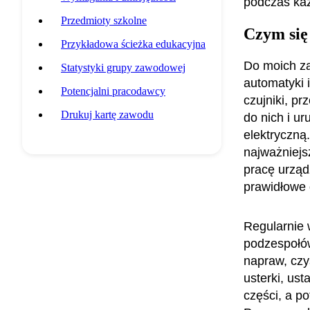
podczas każ
Przedmioty szkolne
Czym się
Przykładowa ścieżka edukacyjna
Do moich za
Statystyki grupy zawodowej
automatyki i
Potencjalni pracodawcy
czujniki, p
Drukuj kartę zawodu
do nich i u
elektryczną
najważniejs
pracę urząd
prawidłowe 
Regularnie 
podzespołów
napraw, czy
usterki, us
części, a p