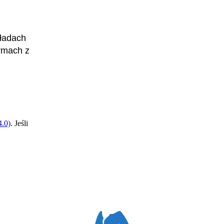
kładach
irmach z
.0)
. Jeśli