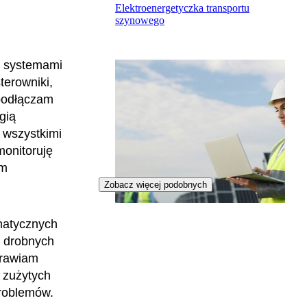
Elektroenergetyczka transportu
szynowego
i systemami
terowniki,
 podłączam
gią
d wszystkimi
monitoruję
im
Zobacz więcej podobnych
omatycznych
Specjalistka urządzeń energetyki
odnawialnej
ą drobnych
prawiam
 zużytych
problemów.