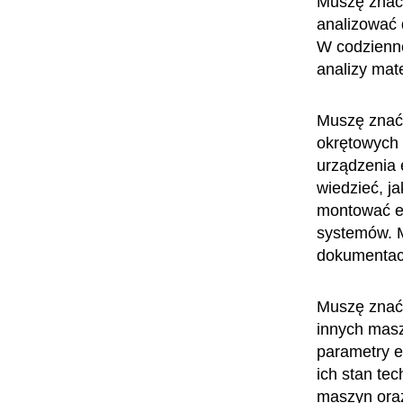
Muszę znać
analizować 
W codzienne
analizy mat
Muszę znać 
okrętowych 
urządzenia 
wiedzieć, j
montować el
systemów. M
dokumentacj
Muszę znać 
innych masz
parametry e
ich stan te
maszyn oraz