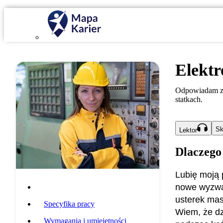
Elekt
Odpowiadam za 
statkach.
Sk
Lektor
Dlaczego
Lubię moją 
nowe wyzwan
Opis zawodu
usterek mas
Specyfika pracy
Wiem, że dz
Wymagania i umiejętności