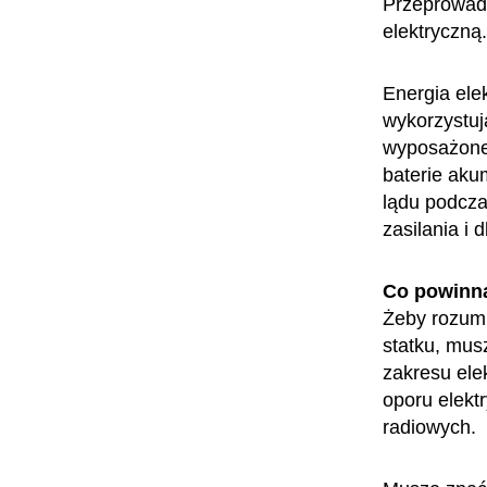
Przeprowad
elektryczną.
Energia ele
wykorzystuj
wyposażone 
baterie aku
lądu podcza
zasilania i 
Co powinn
Żeby rozumi
statku, mus
zakresu ele
oporu elekt
radiowych.