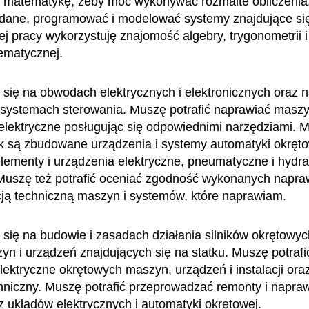
 matematykę, żeby móc wykonywać rozmaite obliczenia
dane, programować i modelować systemy znajdujące się
j pracy wykorzystuję znajomość algebry, trygonometrii 
ematycznej.
się na obwodach elektrycznych i elektronicznych oraz 
systemach sterowania. Muszę potrafić naprawiać maszy
elektryczne posługując się odpowiednimi narzędziami. 
ak są zbudowane urządzenia i systemy automatyki okrętow
ementy i urządzenia elektryczne, pneumatyczne i hydra
uszę też potrafić oceniać zgodność wykonanych napra
ą techniczną maszyn i systemów, które naprawiam.
się na budowie i zasadach działania silników okrętowyc
yn i urządzeń znajdujących się na statku. Muszę potrafi
lektryczne okrętowych maszyn, urządzeń i instalacji ora
chniczny. Muszę potrafić przeprowadzać remonty i naprawy
 układów elektrycznych i automatyki okrętowej.