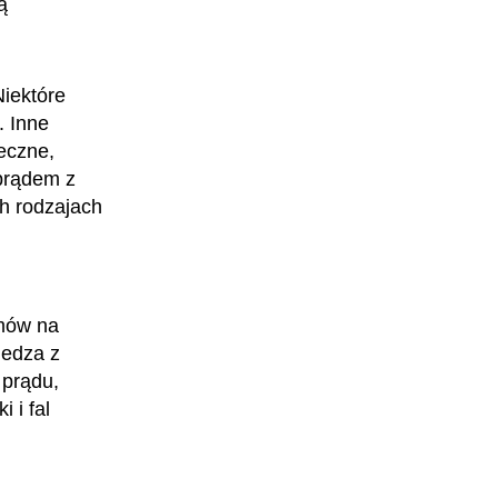
ą
Niektóre
. Inne
eczne,
 prądem z
ch rodzajach
Mechaniczka okrętowa
emów na
iedza z
 prądu,
 i fal