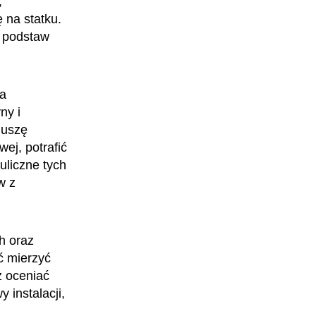
,
 na statku.
i podstaw
Techniczka turbin wiatrowych
na
ny i
Muszę
ej, potrafić
uliczne tych
w z
h oraz
Sztauerka ładunków
ć mierzyć
ponadgabarytowych
z oceniać
 instalacji,