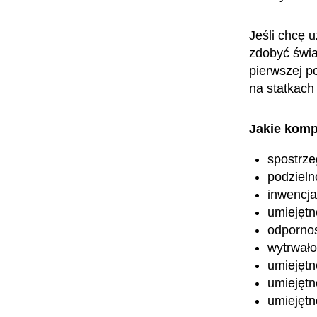
Jeśli chcę 
zdobyć świa
pierwszej p
na statkac
Jakie komp
spostrz
podzieln
inwencja
umiejętn
odpornoś
wytrwało
umiejętn
umiejętn
umiejętn