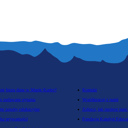
się biorą dane w Mapie Karier?
Kontakt
o zadawane pytania
Współpracuj z nami
te zasoby edukacyjne
Zobacz, jak możesz nam
yka prywatności
Fundacja Katalyst Educa