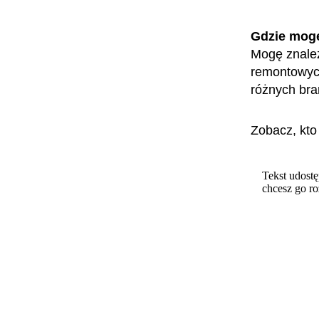
Gdzie mog
Mogę znaleź
remontowych
różnych br
Zobacz, kto
Tekst udostę
chcesz go r