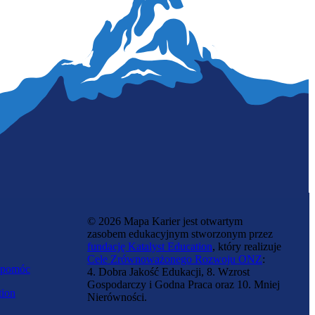
© 2026 Mapa Karier jest otwartym
zasobem edukacyjnym stworzonym przez
fundację Katalyst Education
, który realizuje
Cele Zrównoważonego Rozwoju ONZ
:
 pomóc
4. Dobra Jakość Edukacji, 8. Wzrost
Gospodarczy i Godna Praca oraz 10. Mniej
tion
Nierówności.