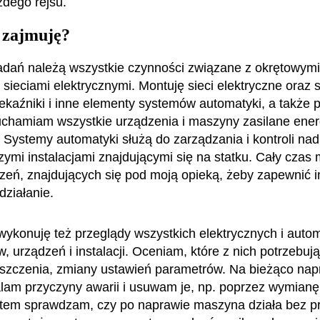
dego rejsu.
 zajmuję?
dań należą wszystkie czynności związane z okrętowym
 sieciami elektrycznymi. Montuję sieci elektryczne oraz s
rzekaźniki i inne elementy systemów automatyki, a także
ruchamiam wszystkie urządzenia i maszyny zasilane ener
. Systemy automatyki służą do zarządzania i kontroli na
zymi instalacjami znajdującymi się na statku. Cały czas 
zeń, znajdujących się pod moją opieką, żeby zapewnić 
działanie.
wykonuję też przeglądy wszystkich elektrycznych i aut
, urządzeń i instalacji. Oceniam, które z nich potrzebuj
szczenia, zmiany ustawień parametrów. Na bieżąco na
talam przyczyny awarii i usuwam je, np. poprzez wymianę
otem sprawdzam, czy po naprawie maszyna działa bez 