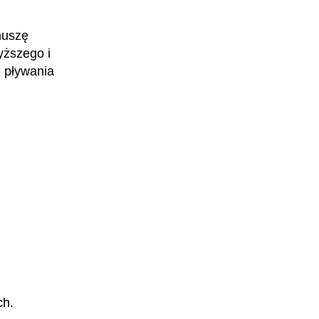
muszę
yższego i
 pływania
Monterka morskich farm wiatrowych
ch.