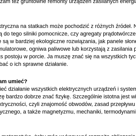
zam też gruntowne remonty urządzeń zasilanych energi
ktryczna na statkach może pochodzić z różnych źródeł. 
ą do tego silniki pomocnicze, czy agregaty prądotwórcze
są w bardziej ekologiczne rozwiązania, jak panele słon
mulatorowe, ogniwa paliwowe lub korzystają z zasilania
s postoju w porcie. Ja muszę znać się na wszystkich ty
dbać o ich sprawne działanie.
am umieć?
eć działanie wszystkich elektrycznych urządzeń i syst
zę bardzo dobrze znać fizykę. Szczególnie istotna jest w
ktryczności, czyli znajomość obwodów, zasad przepływu
rycznego, a także magnetyzmu, mechaniki, termodynamiki