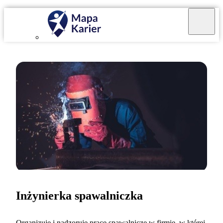
Inżynierka spawalniczka
Organizuję i nadzoruję prace spawalnicze w firmie, w której