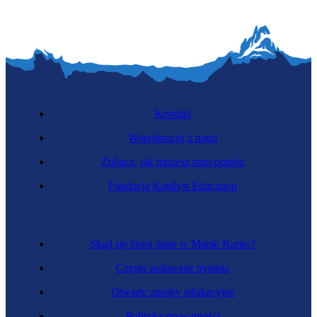
Kontakt
Współpracuj z nami
Zobacz, jak możesz nam pomóc
Fundacja Katalyst Education
Inżynierka elektryczka
Skąd się biorą dane w Mapie Karier?
Często zadawane pytania
Otwarte zasoby edukacyjne
Polityka prywatności