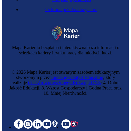
Ochrona przed nadużyciami
Inżynierka energetyki odnawialnej
Mapa Karier to bezpłatna i interaktywna baza informacji o
ścieżkach kariery i rynku pracy dla młodych ludzi.
© 2026 Mapa Karier jest otwartym zasobem edukacyjnym
stworzonym przez
fundację Katalyst Education
, który
realizuje
Cele Zrównoważonego Rozwoju ONZ
: 4. Dobra
Jakość Edukacji, 8. Wzrost Gospodarczy i Godna Praca oraz
10. Mniej Nierówności.
Zawód regulowany
Inżynierka budowy mostów