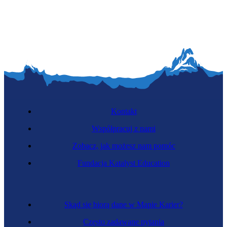
Zawód regulowany
Inżynierka sanitarna
Kontakt
Współpracuj z nami
Zobacz, jak możesz nam pomóc
Fundacja Katalyst Education
Inżynierka elektroenergetyczka
Skąd się biorą dane w Mapie Karier?
Często zadawane pytania