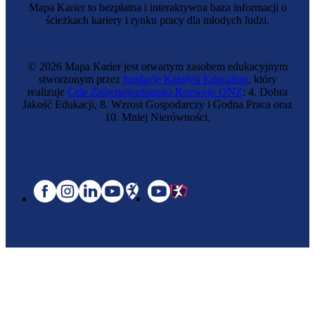
Mapa Karier to bezpłatna i interaktywna baza informacji o
ścieżkach kariery i rynku pracy dla młodych ludzi.
© 2026 Mapa Karier jest otwartym zasobem edukacyjnym
stworzonym przez
fundację Katalyst Education
, który
realizuje
Cele Zrównoważonego Rozwoju ONZ
: 4. Dobra
Jakość Edukacji, 8. Wzrost Gospodarczy i Godna Praca oraz
10. Mniej Nierówności.