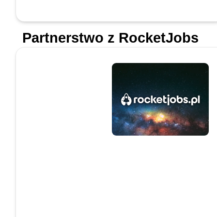
Partnerstwo z RocketJobs
W Futureship
biorą udział
pracodawcy i
organizacje z
różnych branż -
m.in. z obszaru
nieruchomości,
edukacji,
administracji,
handlu,
marketingu,
prawa,