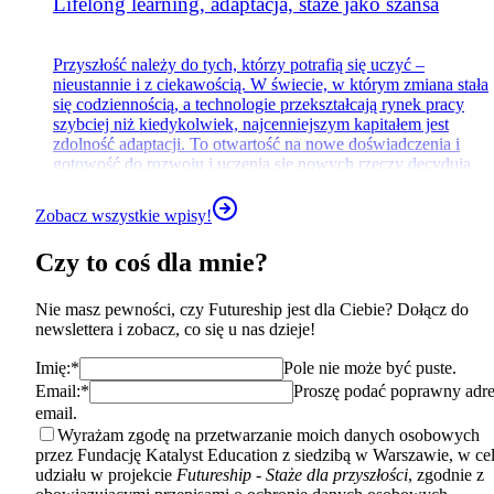
Lifelong learning, adaptacja, staże jako szansa
Przyszłość należy do tych, którzy potrafią się uczyć –
nieustannie i z ciekawością. W świecie, w którym zmiana stała
się codziennością, a technologie przekształcają rynek pracy
szybciej niż kiedykolwiek, najcenniejszym kapitałem jest
zdolność adaptacji. To otwartość na nowe doświadczenia i
gotowość do rozwoju i uczenia się nowych rzeczy decydują
dziś o tym, kto będzie liderem jutra.
Zobacz wszystkie wpisy!
Czy to coś dla mnie?
Nie masz pewności, czy Futureship jest dla Ciebie? Dołącz do
newslettera i zobacz, co się u nas dzieje!
Imię:*
Pole nie może być puste.
Email:*
Proszę podać poprawny adre
email.
Wyrażam zgodę na przetwarzanie moich danych osobowych
przez Fundację Katalyst Education z siedzibą w Warszawie, w ce
udziału w projekcie
Futureship - Staże dla przyszłości
, zgodnie z