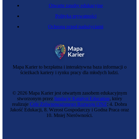
Otwarte zasoby edukacyjne
Polityka prywatności
Ochrona przed nadużyciami
Chmielarka
Mapa Karier to bezpłatna i interaktywna baza informacji o
ścieżkach kariery i rynku pracy dla młodych ludzi.
© 2026 Mapa Karier jest otwartym zasobem edukacyjnym
stworzonym przez
fundację Katalyst Education
, który
realizuje
Cele Zrównoważonego Rozwoju ONZ
: 4. Dobra
Jakość Edukacji, 8. Wzrost Gospodarczy i Godna Praca oraz
10. Mniej Nierówności.