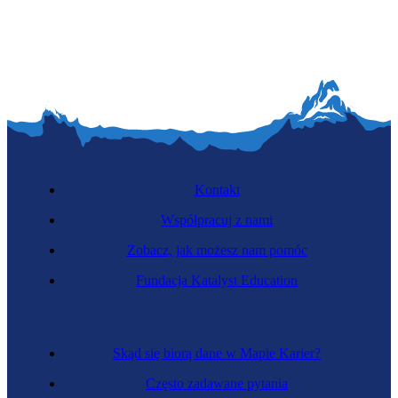
Gleboznawczyni
Kontakt
Współpracuj z nami
Zobacz, jak możesz nam pomóc
Zawód przyszłości
Fundacja Katalyst Education
Zadziczaczka
Skąd się biorą dane w Mapie Karier?
Często zadawane pytania