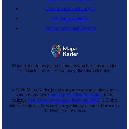
Otwarte zasoby edukacyjne
Polityka prywatności
Ochrona przed nadużyciami
Mapa Karier to bezpłatna i interaktywna baza informacji o
ścieżkach kariery i rynku pracy dla młodych ludzi.
© 2026 Mapa Karier jest otwartym zasobem edukacyjnym
stworzonym przez
fundację Katalyst Education
, który
realizuje
Cele Zrównoważonego Rozwoju ONZ
: 4. Dobra
Jakość Edukacji, 8. Wzrost Gospodarczy i Godna Praca oraz
10. Mniej Nierówności.