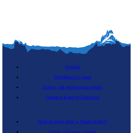
Kontakt
Współpracuj z nami
Zobacz, jak możesz nam pomóc
Fundacja Katalyst Education
Skąd się biorą dane w Mapie Karier?
Często zadawane pytania