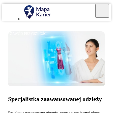
ZAWÓD PRZYSZŁOŚCI
Specjalistka zaawansowanej odzieży
Projektuję nowoczesne ubrania, pomagające leczyć różne